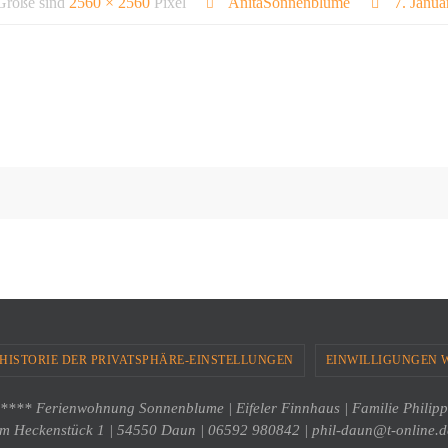
 Größe sind
2560 × 2560
Pixel
AnitaSonnenblume
7. Janua
HISTORIE DER PRIVATSPHÄRE-EINSTELLUNGEN
EINWILLIGUNGEN 
**** Ferienwohnung Sonnenblume | Eifeler Finnhaus | Familie Philipp
Im Heckenstück 1 | 54550 Daun | 06592 980842 | phil-daun@t-online.d