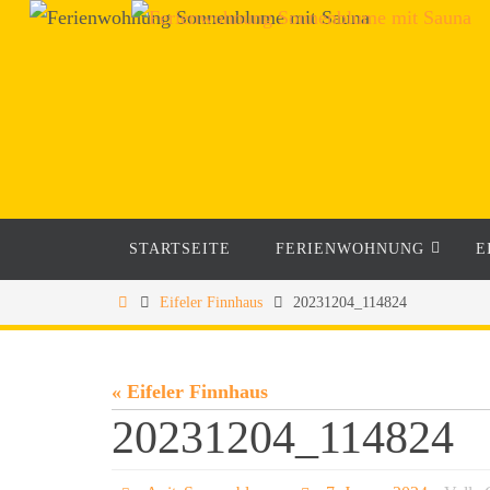
STARTSEITE
FERIENWOHNUNG
E
Eifeler Finnhaus
20231204_114824
« Eifeler Finnhaus
20231204_114824