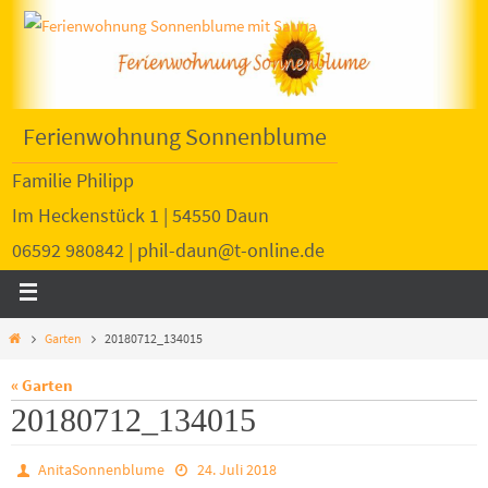
Ferienwohnung Sonnenblume
Familie Philipp
Im Heckenstück 1 | 54550 Daun
06592 980842 | phil-daun@t-online.de
Garten
20180712_134015
« Garten
20180712_134015
AnitaSonnenblume
24. Juli 2018