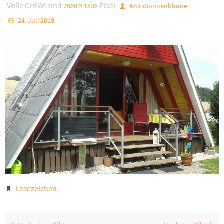
Volle Größe sind
Pixel
2560 × 1536
AnitaSonnenblume
24. Juli 2018
Lesezeichen
.